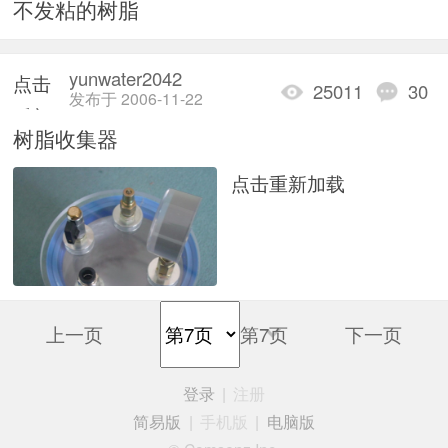
不发粘的树脂
加载
yunwater2042
点击
25011
30
发布于 2006-11-22
重新
树脂收集器
加载
点击重新加载
上一页
第7页
下一页
登录
|
注册
简易版
|
手机版
|
电脑版