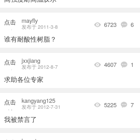
加载
mayfly
点击
6723
6
发布于 2011-3-8
重新
谁有耐酸性树脂？
加载
jxxjiang
点击
4607
1
发布于 2012-8-7
重新
求助各位专家
加载
kangyang125
点击
5225
7
发布于 2012-7-31
重新
我被禁言了
加载