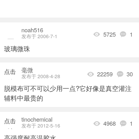
noah516
5725
1
发布于 2006-7-1
玻璃微珠
毫微
点击
22259
30
发布于 2008-4-28
重新
脱模布可不可以少用一点?它好像是真空灌注
加载
辅料中最贵的
tinochemical
点击
4968
1
发布于 2012-5-16
重新
高强度耐高温胶水