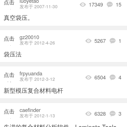
luoyetao
点击
17349
15
发布于 2007-11-30
重新
真空袋压。
加载
gz20010
点击
5267
1
发布于 2012-4-26
重新
袋压法
加载
frpyuanda
点击
6504
4
发布于 2012-3-12
重新
新型模压复合材料电杆
加载
caefinder
点击
6328
3
发布于 2012-1-13
重新
先进的复合材料分析软件—Laminate Tools