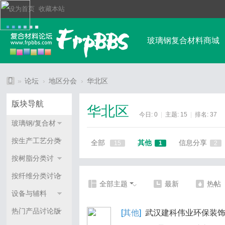
设为首页
收藏本站
玻璃钢复合材料商城
玻璃钢行业资讯
»
论坛
›
地区分会
›
华北区
F
排行榜
其他高强
版块导航
华北区
R
今日:
0
|
主题:
15
|
排名:
37
玻璃钢/复合材
P
料综合讨论
玻
按生产工艺分类
全部
其他
信息分享
15
1
2
璃
讨论
按树脂分类讨
钢
论-树脂论坛
按纤维分类讨论
全部主题
最新
热帖
复
设备与辅料
合
热门产品讨论版
[
其他
]
武汉建科伟业环保装
材