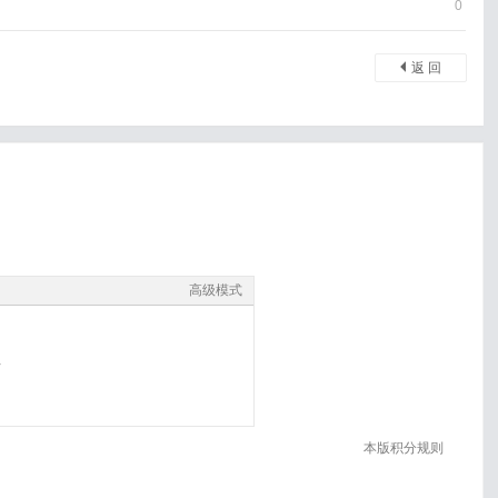
0
返 回
高级模式
录
本版积分规则