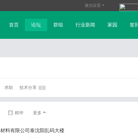
微信设置
首页
论坛
群组
行业新闻
家园
签
玻璃纤维资讯
树脂行业资讯
帮助
碳纤维资讯
纤维
财金新闻
求助
技术分享
1
精华
更多
饰材料有限公司泰沈阳乱码大楼