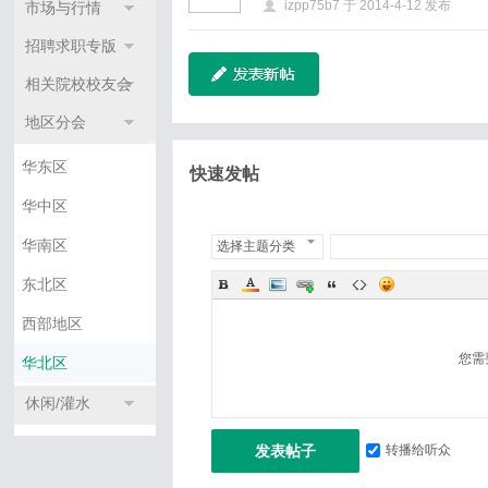
izpp75b7
于
2014-4-12
发布
市场与行情
料
论
招聘求职专版
坛
相关院校校友会
地区分会
华东区
快速发帖
华中区
华南区
选择主题分类
东北区
西部地区
您需
华北区
休闲/灌水
发表帖子
转播给听众