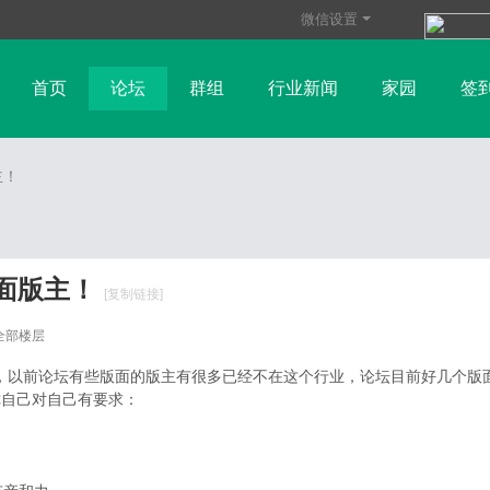
微信设置
首页
论坛
群组
行业新闻
家园
签
玻璃纤维资讯
树脂行业资讯
帮助
碳纤维资讯
主！
纤维
财金新闻
面版主！
[复制链接]
全部楼层
改变，以前论坛有些版面的版主有很多已经不在这个行业，论坛目前好几个
你自己对自己有要求：