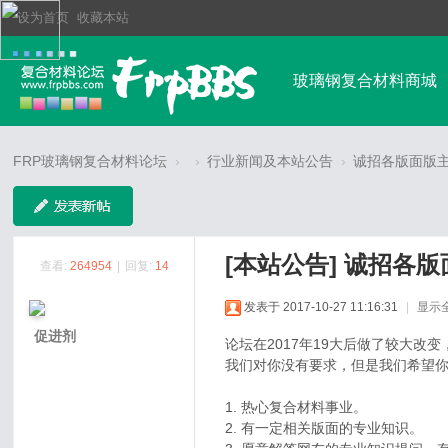
设为首页
收藏本站
玻璃钢复合材料商城
玻璃钢行业资讯
FRP玻璃钢复合材料论坛
›
›
行业新闻及本站公告
›
诚招各版面版
排行榜
其他高强
[本站公告]
诚招各版
查看:
264954
|
回复:
14
发表于 2017-10-27 11:16:31
|
显示
促进剂
论坛在2017年19大后做了较大
我们对你没有要求，但是我们希望
1. 热心复合材料事业。
2. 有一定相关版面的专业知识。