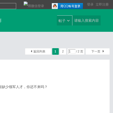
登录
立即注册
到
帖子
返回列表
1
2
/ 2 页
下一页
版面缺少领军人才，你还不来吗？