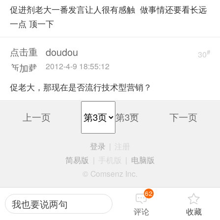
促进剂老大一番发言让人很有感触 做事情还要看长远
一点 顶一下
doudou
点击重
#
30
2012-4-9 18:55:12
新加载
促老大，那现在是否流行技术型营销？
上一页
第3页
下一页
登录
|
注册
简易版
|
手机版
|
电脑版
© Comsenz Inc.
62
我也要说两句
评论
收藏