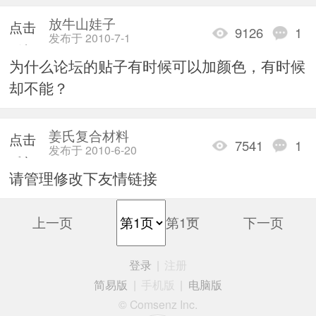
放牛山娃子
点击
9126
1
发布于 2010-7-1
重新
为什么论坛的贴子有时候可以加颜色，有时候
加载
却不能？
姜氏复合材料
点击
7541
1
发布于 2010-6-20
重新
请管理修改下友情链接
加载
上一页
第1页
下一页
登录
|
注册
简易版
|
手机版
|
电脑版
© Comsenz Inc.