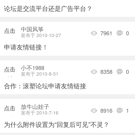
重新
论坛是交流平台还是广告平台？
加载
中国风筝
点击
7961
0
发布于 2010-10-27
重新
申请友情链接！
加载
小不1988
点击
8358
0
发布于 2010-8-31
重新
合作：滚塑论坛申请友情链接
加载
放牛山娃子
点击
8916
1
发布于 2010-7-16
重新
为什么附件设置为“回复后可见”不灵？
加载