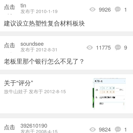
tin
点击
9926
1
发布于 2010-1-19
重新
建议设立热塑性复合材料板块
加载
soundsee
点击
11775
9
发布于 2012-8-31
重新
老板里那个银行怎么不见了？
加载
关于“评分”
放牛山娃子 发布于 2012-8-15
392610190
点击
9824
1
发布于 2008-4-15