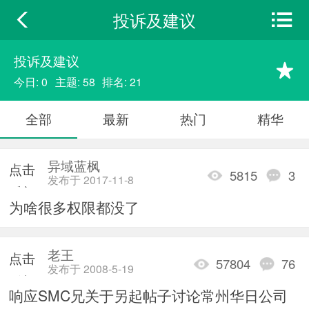
投诉及建议
投诉及建议
今日: 0
主题: 58
排名: 21
全部
最新
热门
精华
异域蓝枫
点击
5815
3
发布于 2017-11-8
重新
为啥很多权限都没了
加载
老王
点击
57804
76
发布于 2008-5-19
重新
响应SMC兄关于另起帖子讨论常州华日公司
加载