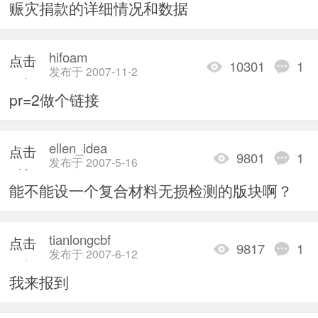
赈灾捐款的详细情况和数据
hifoam
点击
10301
1
发布于 2007-11-2
重新
pr=2做个链接
加载
ellen_idea
点击
9801
1
发布于 2007-5-16
重新
能不能设一个复合材料无损检测的版块啊？
加载
tianlongcbf
点击
9817
1
发布于 2007-6-12
重新
我来报到
加载