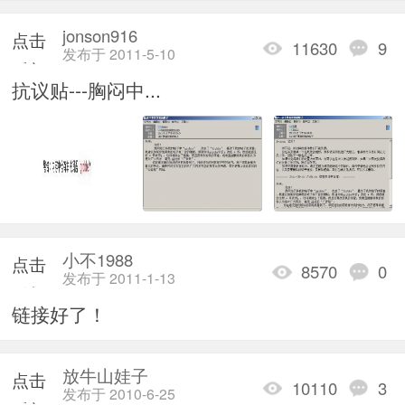
jonson916
点击
11630
9
发布于 2011-5-10
重新
抗议贴---胸闷中...
加载
小不1988
点击
8570
0
发布于 2011-1-13
重新
链接好了！
加载
放牛山娃子
点击
10110
3
发布于 2010-6-25