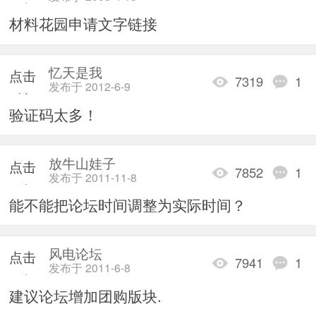
重新
材料花园申请文字链接
加载
忆天是我
点击
7319
1
发布于 2012-6-9
重新
验证码太多！
加载
放牛山娃子
点击
7852
1
发布于 2011-11-8
重新
能不能把论坛时间调整为实际时间？
加载
风电论坛
点击
7941
1
发布于 2011-6-8
重新
建议论坛增加团购版块.
加载