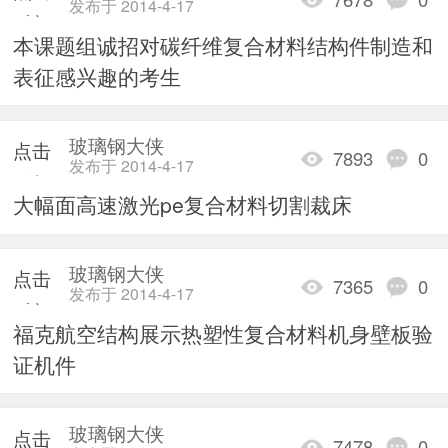
发布于 2014-4-17
重新
本课题组诚招对碳纤维复合材料结构件制造和
加载
表征感兴趣的考生
玻璃钢大侠
点击
7893
0
发布于 2014-4-17
重新
大幅面高速激光pe复合材料切割裁床
加载
玻璃钢大侠
点击
7365
0
发布于 2014-4-17
重新
福克航空结构展示热塑性复合材料机身壁板验
加载
证机件
玻璃钢大侠
点击
7478
0