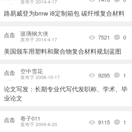
发布于 2014-4-17
重新
路易威登为bmw i8定制箱包 碳纤维复合材料
加载
玻璃钢大侠
点击
7521
0
发布于 2014-4-17
重新
美国颁车用塑料和聚合物复合材料规划蓝图
加载
空中雪花
点击
9295
1
发布于 2008-10-17
重新
论文写发：长期专业代写代发职称、学术、毕
加载
业论文
卷子011
点击
9115
1
发布于 2009-8-20
重新