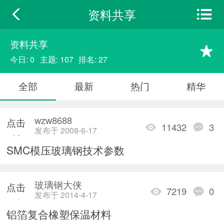
资料共享
资料共享
今日: 0
主题: 107
排名: 27
全部
最新
热门
精华
wzw8688
点击
11432
3
发布于 2008-6-17
重新
SMC模压玻璃钢技术参数
加载
玻璃钢大侠
点击
7219
0
发布于 2014-4-17
重新
铝箔复合橡塑保温材料
加载