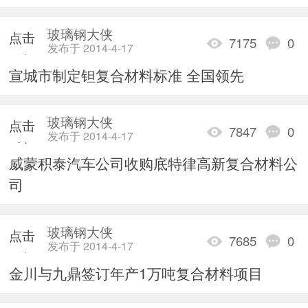
玻璃钢大侠
点击
7175
0
发布于 2014-4-17
重新
宣城市制定钽复合材料标准 全国领先
加载
玻璃钢大侠
点击
7847
0
发布于 2014-4-17
重新
威蒙积泰汽车公司收购底特律高新复合材料公
加载
司
玻璃钢大侠
点击
7685
0
发布于 2014-4-17
重新
金川与九鼎签订年产1万吨复合材料项目
加载