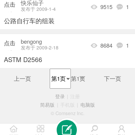
快乐仙子
点击
9515
1
发布于 2009-1-4
重新
公路自行车的组装
加载
bengong
点击
8684
1
发布于 2009-2-18
重新
ASTM D2566
加载
上一页
第1页
下一页
登录
|
注册
简易版
|
手机版
|
电脑版
© Comsenz Inc.